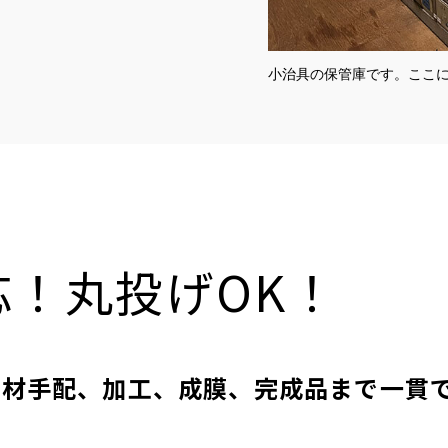
小治具の保管庫です。ここ
応！丸投げOK！
基材手配、加工、成膜、完成品まで一貫