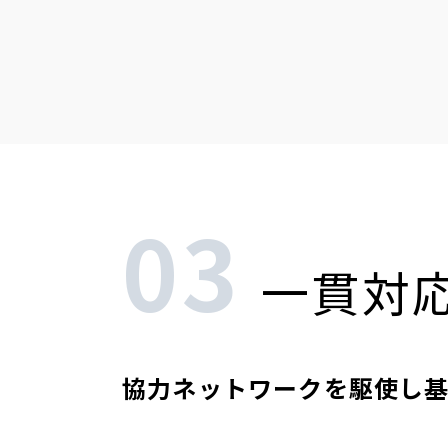
03
一貫対
協力ネットワークを駆使し