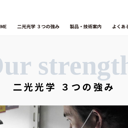
OME
二光光学 ３つの強み
製品・技術案内
よくあ
ur strengt
二光光学 ３つの強み
反射防止膜（ARコート）
アルミミラー/アルミ増反射ミラ
ハーフミラー
銀ミラー（Agミラー）
偏光ビームスプリッター
金ミラー（Auミラー）
コールドミラー/ホットミラー
透明導電膜 ITO