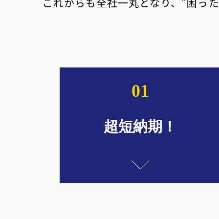
これからも全社一丸となり、”困っ
01
超短納期！