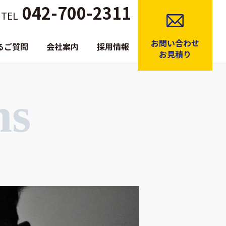
042-700-2311
TEL
お問い合わせ
るご質問
会社案内
採用情報
お見積り
hs
ー
ケミカル強化
撥水・撥油コート
ディップコート
シルク印刷