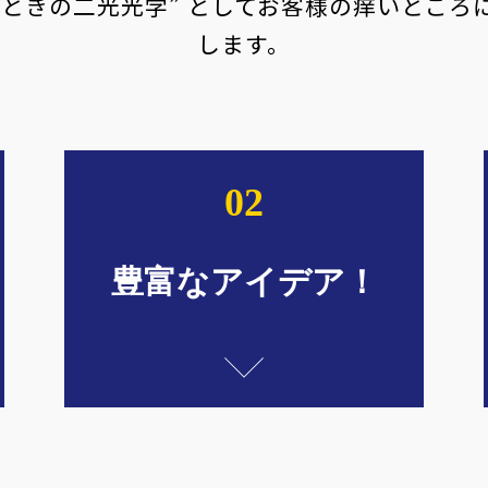
たときの二光光学” としてお客様の痒いところ
します。
02
豊富な
アイデア！