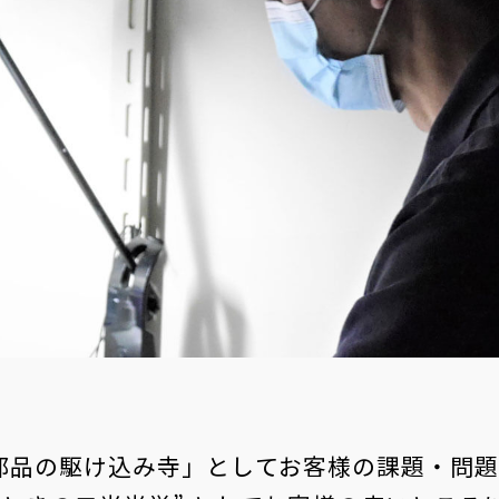
UV/IRカットフィルタ
NDフィルタ
ダイクロイックフィルタ
メタライズ
色温度変換フィルタ
その他 金属膜
（Cr､Pt､Mo､Cuコートなど）
学部品の駆け込み寺」としてお客様の課題・問