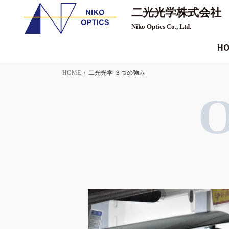
コ
ナ
二光光学株式会社
ン
ビ
テ
ゲ
Niko Optics Co., Ltd.
ン
ー
ツ
シ
へ
ョ
H
ス
ン
キ
に
ッ
移
HOME
二光光学 ３つの強み
プ
動
O
真空蒸着加工を中心に、
各種光学部品を 提供しています。
光学メーカーはもとより、
航空・医療・産業機器など幅広い分野で
お使いいただいています。