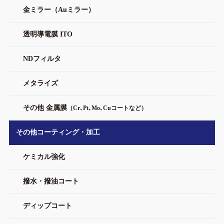
金ミラー（Auミラー）
透明導電膜 ITO
NDフィルタ
メタライズ
その他 金属膜
（Cr､Pt､Mo､Cuコートなど）
その他コーティング・加工
ケミカル強化
撥水・撥油コート
ディップコート