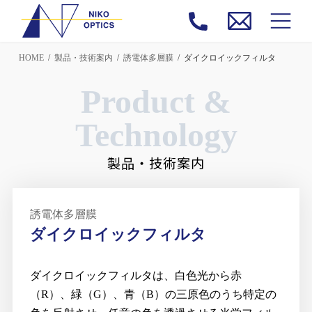
コ
ナ
ン
ビ
テ
ゲ
ン
ー
ツ
シ
HOME
製品・技術案内
誘電体多層膜
ダイクロイックフィルタ
へ
ョ
ス
ン
キ
に
Product &
ッ
移
プ
動
Technology
製品・技術案内
誘電体多層膜
ダイクロイックフィルタ
ダイクロイックフィルタは、白色光から赤
（R）、緑（G）、青（B）の三原色のうち特定の